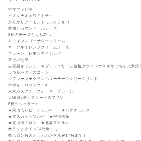
💚マフィン💚
ピスタチオホワイトチョコ
かりかりアーモンドミルクチョコ
林檎とカマンベールチーズ
3種のチーズとはちみつ
キウイマンゴーサワークリーム
ネーブルオレンジクリームチーズ
プレーン レモンアイシング
💚その他💚
自家製キッシュ ★ブロッコリーと粗挽きウィンナ🥦★かぼちゃと素焼
よつ葉バタースコーン
☆プレーン★クランベリーチーズクリームサンド
米粉キャロットケーキ
米粉バスクチーズケーキ プレーン
太陽卵2倍カスタード🍮プリン
6種のジェラート
★果肉入りピーチソルベ ★バナナミルク
★マスカットソルベ ★宇治抹茶
★北海道メロン ★北海道ミルク
🐸ランチタイム14時半まで！
🐸ポロン特製ふわふわかき氷🍧17時まで！