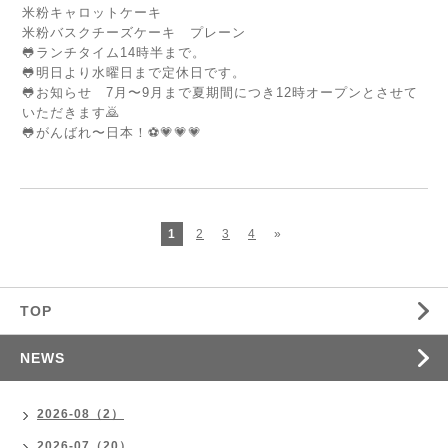
米粉キャロットケーキ
米粉バスクチーズケーキ プレーン
🐸ランチタイム14時半まで。
🐸明日より水曜日まで定休日です。
🐸お知らせ 7月〜9月まで夏期間につき12時オープンとさせて
いただきます🙇
🐸がんばれ〜日本！⚽️💗💗💗
1
2
3
4
»
TOP
NEWS
2026-08（2）
2026-07（20）