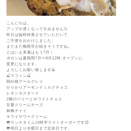
こんにちは。
アップが遅くなってすみません💦
昨日は臨時休業させていただいて
ご不便をおかけしました。
まだまだ梅雨空が続きそうですね。
とはいえ来週はもう7月！
ポロンは夏期間7月〜9月12時.オープンに
変更になります。
よろしくお願い致します🙇
🍒マフィン🍒
🆕白桃アールグレイ
かりかりアーモンドミルクチョコ
レモンカスタード
2種のベリーとホワイトチョコ
甘夏クリームチーズ
林檎チャイ
キウイサワークリーム
🐸ランチタイム14時半ラストオーダーです😊
🐸明日より水曜日まで定休日です。