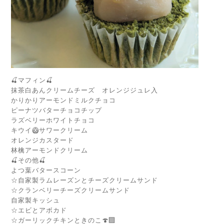
🍒マフィン🍒
抹茶白あんクリームチーズ オレンジジュレ入
かりかりアーモンドミルクチョコ
ピーナツバターチョコチップ
ラズベリーホワイトチョコ
キウイ🥝サワークリーム
オレンジカスタード
林檎アーモンドクリーム
🍒その他🍒
よつ葉バタースコーン
☆自家製ラムレーズンとチーズクリームサンド
☆クランベリーチーズクリームサンド
自家製キッシュ
☆エビとアボカド
☆ガーリックチキンときのこ🍄‍🟫