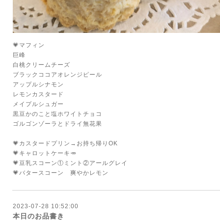
💗マフィン
巨峰
白桃クリームチーズ
ブラックココアオレンジピール
アップルシナモン
レモンカスタード
メイプルシュガー
黒豆かのこと塩ホワイトチョコ
ゴルゴンゾーラとドライ無花果
💗カスタードプリン→お持ち帰りOK
💗キャロットケーキ🥕
💗豆乳スコーン①ミント②アールグレイ
💗バタースコーン 爽やかレモン
2023-07-28 10:52:00
本日のお品書き