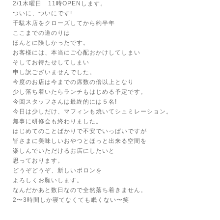
2/1木曜日 11時OPENします。
ついに、ついにです!
千駄木店をクローズしてから約半年
ここまでの道のりは
ほんとに険しかったです。
お客様には、本当にご心配おかけしてしまい
そしてお待たせしてしまい
申し訳ございませんでした。
今度のお店は今までの席数の倍以上となり
少し落ち着いたらランチもはじめる予定です。
今回スタッフさんは最終的には５名!
今日は少しだけ、マフィンも焼いてシュミレーション。
無事に研修会も終わりました。
はじめてのことばかりで不安でいっぱいですが
皆さまに美味しいおやつとほっと出来る空間を
楽しんでいただけるお店にしたいと
思っております。
どうぞどうぞ、新しいポロンを
よろしくお願いします。
なんだかあと数日なので全然落ち着きません。
2〜3時間しか寝てなくても眠くない〜笑