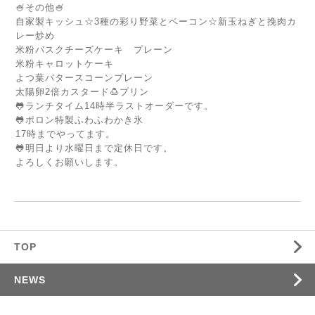
🍧その他🍧
自家製キッシュ☆3種の彩り野菜とベーコン☆新玉ねぎと挽肉カ
レー炒め
米粉バスクチーズケーキ プレーン
米粉キャロットケーキ
よつ葉バタースコーンプレーン
太陽卵2倍カスタード🍮プリン
🐸ランチタイム14時半ラストオーダーです。
🐸ポロン特製ふわふわかき氷
17時までやってます。
🐸明日より水曜日まで定休日です。
よろしくお願いします。
TOP
NEWS