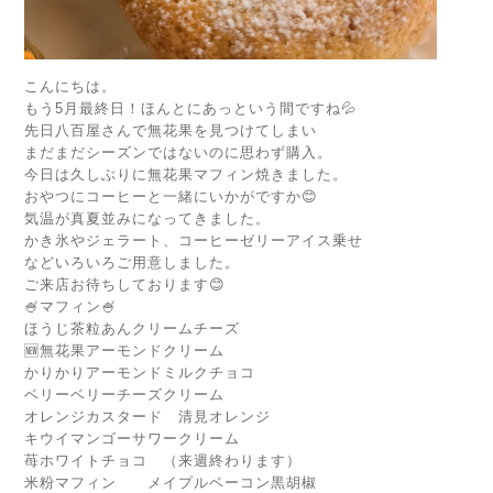
こんにちは。
もう5月最終日！ほんとにあっという間ですね💦
先日八百屋さんで無花果を見つけてしまい
まだまだシーズンではないのに思わず購入。
今日は久しぶりに無花果マフィン焼きました。
おやつにコーヒーと一緒にいかがですか😊
気温が真夏並みになってきました。
かき氷やジェラート、コーヒーゼリーアイス乗せ
などいろいろご用意しました。
ご来店お待ちしております😊
🍧マフィン🍧
ほうじ茶粒あんクリームチーズ
🆕無花果アーモンドクリーム
かりかりアーモンドミルクチョコ
ベリーベリーチーズクリーム
オレンジカスタード 清見オレンジ
キウイマンゴーサワークリーム
苺ホワイトチョコ （来週終わります）
米粉マフィン メイプルベーコン黒胡椒