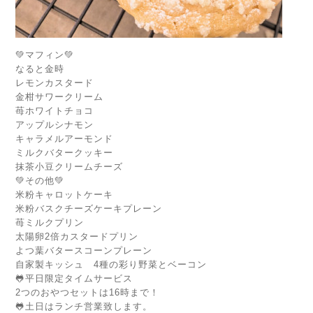
💚マフィン💚
なると金時
レモンカスタード
金柑サワークリーム
苺ホワイトチョコ
アップルシナモン
キャラメルアーモンド
ミルクバタークッキー
抹茶小豆クリームチーズ
💚その他💚
米粉キャロットケーキ
米粉バスクチーズケーキプレーン
苺ミルクプリン
太陽卵2倍カスタードプリン
よつ葉バタースコーンプレーン
自家製キッシュ 4種の彩り野菜とベーコン
🐸平日限定タイムサービス
2つのおやつセットは16時まで！
🐸土日はランチ営業致します。