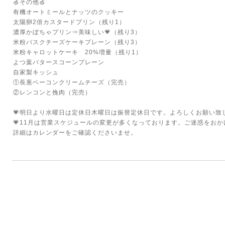
🍏その他🍏
有機オートミールとナッツのクッキー
太陽卵2倍カスタードプリン（残り1）
濃厚かぼちゃプリン⇒美味しい💗（残り3）
米粉バスクチーズケーキプレーン（残り3）
米粉キャロットケーキ 20%増量（残り1）
よつ葉バタースコーンプレーン
自家製キッシュ
①長葱ベーコンクリームチーズ（完売）
②レンコンと挽肉（完売）
💗明日より水曜日は定休日木曜日は振替定休日です。よろしくお願い致
💗11月は営業スケジュールの変更が多くなっております。ご迷惑をお
詳細はカレンダーをご確認くださいませ。