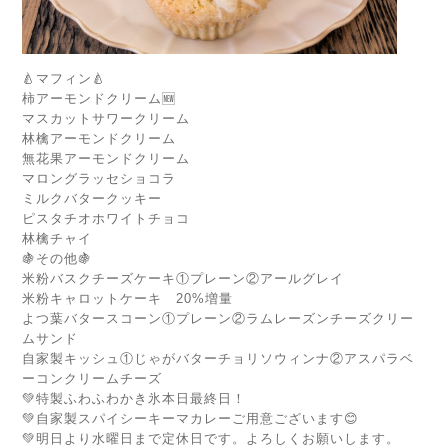
🍐マフィン🍐
柿アーモンドクリーム🆕
マスカットサワークリーム
林檎アーモンドクリーム
無花果アーモンドクリーム
マロングラッセショコラ
ミルクバタークッキー
ピスタチオホワイトチョコ
林檎チャイ
🍇その他🍇
米粉バスクチーズケーキ①プレーン②アールグレイ
米粉キャロットケーキ 20%増量
よつ葉バタースコーン①プレーン②ラムレーズンチーズクリー
ムサンド
自家製キッシュ①じゃがバターチョリソウィンナ②アスパラベ
ーコンクリームチーズ
💚特製ふわふわかき氷本日最終日！
💚自家製スパイシーキーマカレーご用意ございます😊
💚明日より水曜日まで定休日です。よろしくお願いします。