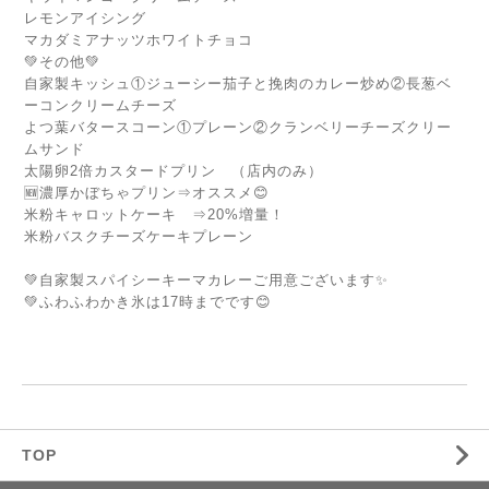
レモンアイシング
マカダミアナッツホワイトチョコ
💚その他💚
自家製キッシュ①ジューシー茄子と挽肉のカレー炒め②長葱ベ
ーコンクリームチーズ
よつ葉バタースコーン①プレーン②クランベリーチーズクリー
ムサンド
太陽卵2倍カスタードプリン （店内のみ）
🆕濃厚かぼちゃプリン⇒オススメ😊
米粉キャロットケーキ ⇒20%増量！
米粉バスクチーズケーキプレーン
💚自家製スパイシーキーマカレーご用意ございます✨
💚ふわふわかき氷は17時までです😊
TOP