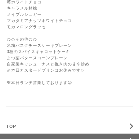
苺ホワイトチョコ
キャラメル林檎
メイプルシュガー
マカダミアナッツホワイトチョコ
モカマロングラッセ
🍊🍊その他🍊🍊
米粉バスクチーズケーキプレーン
3種のスパイスキャロットケーキ
よつ葉バタースコーンプレーン
自家製キッシュ ナスと挽き肉の甘辛炒め
※本日カスタードプリンはお休みです✨
💙本日ランチ営業しております😊
TOP