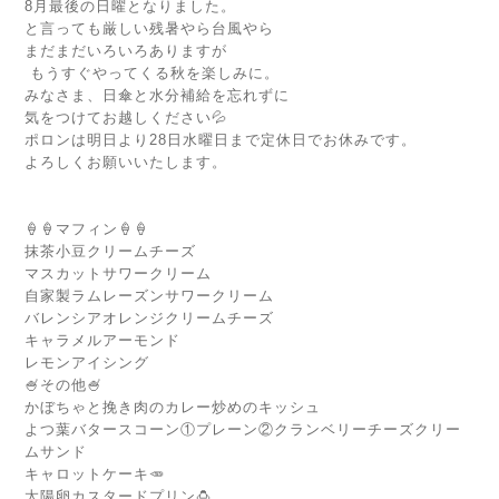
8月最後の日曜となりました。
と言っても厳しい残暑やら台風やら
まだまだいろいろありますが
もうすぐやってくる秋を楽しみに。
みなさま、日傘と水分補給を忘れずに
気をつけてお越しください💦
ポロンは明日より28日水曜日まで定休日でお休みです。
よろしくお願いいたします。
🍦🍦マフィン🍦🍦
抹茶小豆クリームチーズ
マスカットサワークリーム
自家製ラムレーズンサワークリーム
バレンシアオレンジクリームチーズ
キャラメルアーモンド
レモンアイシング
🍧その他🍧
かぼちゃと挽き肉のカレー炒めのキッシュ
よつ葉バタースコーン①プレーン②クランベリーチーズクリー
ムサンド
キャロットケーキ🥕
太陽卵カスタードプリン🍮