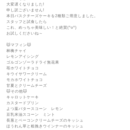
大変遅くなりました!
申し訳ございません!
本日バスクチーズケーキを2種類ご用意しました。
スタッフと試食したら
これ、めっちゃ美味しい！と絶賛(^o^)
お試しくださいね～
🐱マフィン🐱
林檎チャイ
レモンアイシング
ゴルゴンゾーラドライ無花果
苺ホワイトチョコ
キウイサワークリーム
モカホワイトチョコ
甘夏とクリームチーズ
🐱その他🐱
キャロットケーキ
カスタードプリン
よつ葉バタースコーン レモン
豆乳米油スコーン ミント
長葱とベーコンクリームチーズのキッシュ
ほうれん草と粗挽きウインナーのキッシュ