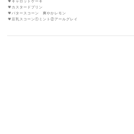
💗キャロットケーキ
💗カスタードプリン
💗バタースコーン 爽やかレモン
💗豆乳スコーン①ミント②アールグレイ