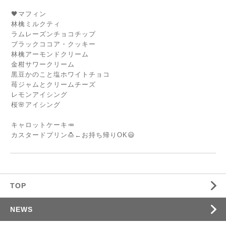
🖤マフィン
林檎ミルクティ
ラムレーズンチョコチップ
ブラックココア・クッキー
林檎アーモンドクリーム
金柑サワークリーム
黒豆かのこと塩ホワイトチョコ
苺ジャムとクリームチーズ
レモンアイシング
桜🌸アイシング
キャロットケーキ🥕
カスタードプリン🍮←お持ち帰りOK😃
TOP
NEWS