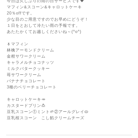
今日は久しぶりの雨の日サービスです🖤
マフィン&スコーン&キャロットケーキ
20％offです。
少な目のご用意ですのでお早めにどうぞ！
１日をとおして冷たい雨の予報です。
あたたかくてお越しくださいね～(^o^)
🌷マフィン
林檎アーモンドクリーム
金柑サワークリーム
キャラメルチョコナッツ
ミルクバタークッキー
苺サワークリーム
バナナチョコレート
3種のベリーチョコレート
キャロットケーキ🥕
カスタードプリン🍮
豆乳スコーン①ミント🌱②アールグレイ🥧
豆乳桜スコーン こし餡クリームチーズ