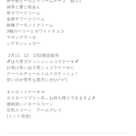
伊予柑ピールとクリームチーズ 残り1
抹茶と栗と粒あん
苺サワークリーム
金柑サワークリーム
林檎アーモンドクリーム
3種のベリーとホワイトチョコ
マロングラッセ
シナモンシュガー
2月11、12、13日限定販売
💕ほろ苦ガナッシュショコラケーキ💕
口溶け良いほろ苦ショコラケーキに
クーベルチュールミルクガナッシュ！
甘いのが苦手な貴方にぜひ(^o^)
キャロットケーキ🥕
カスタードプリン🍮←お持ち帰りできますよ🎵
酒粕追いバタースコーン
豆乳スコーン アールグレイ
(ミント完売)