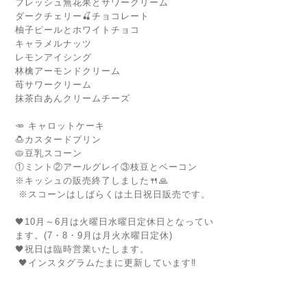
フレッシュ無花果とサワークリーム
ダークチェリー🍒チョコレート
柚子ピールとホワイトチョコ
キャラメルナッツ
レモンアイシング
林檎アーモンドクリーム
苺サワークリーム
抹茶白あんクリームチーズ
🥕 キャロットケーキ
🍮カスタードプリン
🥧豆乳スコーン
①ミント②アールグレイ③枝豆とベーコン
※キッシュの販売終了しました🍴🙏
※スコーンはしばらくは土日祝日販売です。
🖤10月～6月は火曜日水曜日定休日となってい
ます。(7・8・9月は月火水曜日定休)
🖤祝日は臨時営業いたします。
🖤インスタグラムたまに更新しています‼️