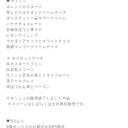
🖤マフィン
オレンジカスタード
苺とピスタチオとクリームチーズ
ダークチェリー🍒サワークリーム
バナナチョコレート
甘納豆ほうじ茶ラテ
レモンアイシング
マカダミアナッツとホワイトチョコ
黒糖マンゴークリームチーズ
🥕 キャロットケーキ
🍮カスタードプリン
🥧豆乳スコーン
①ミント②木の実とドライフルーツ
③アールグレイ
④ほうれん草とベーコン
※キッシュの販売終了しました🍴🙏
※スコーンはしばらくは土日祝日販売です。
🖤5/1より
5個ボックスのお箱代を50円税込