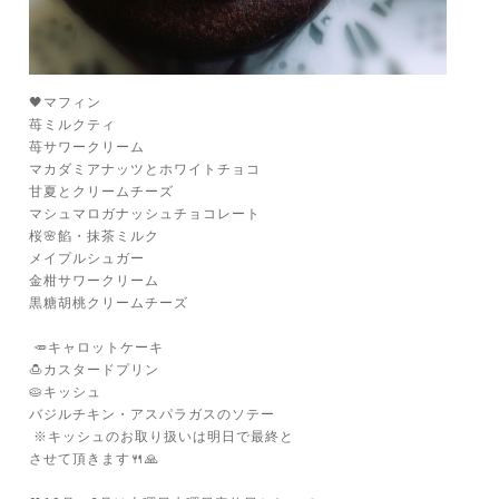
🖤マフィン
苺ミルクティ
苺サワークリーム
マカダミアナッツとホワイトチョコ
甘夏とクリームチーズ
マシュマロガナッシュチョコレート
桜🌸餡・抹茶ミルク
メイプルシュガー
金柑サワークリーム
黒糖胡桃クリームチーズ
🥕キャロットケーキ
🍮カスタードプリン
🥧キッシュ
バジルチキン・アスパラガスのソテー
※キッシュのお取り扱いは明日で最終と
させて頂きます🍴🙏