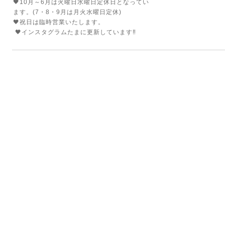
🖤10月～6月は火曜日水曜日定休日となってい
ます。(7・8・9月は月火水曜日定休)
🖤祝日は臨時営業いたします。
🖤インスタグラムたまに更新しています‼️