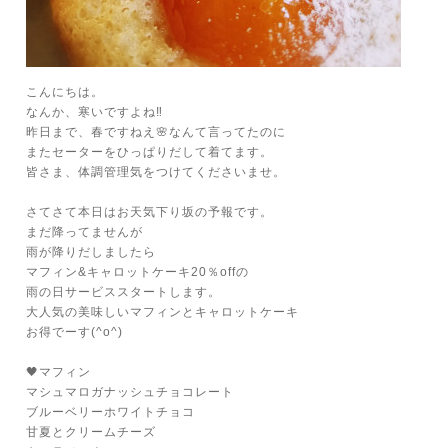
こんにちは。
なんか、寒いですよね‼️
昨日まで、春ですねえ🌸なんて言ってたのに
またセーターをひっぱりだして着てます。
皆さま、体調管理気をつけてくださいませ。
さてさて本日はお天気下り坂の予報です。
まだ降ってませんが
雨が降りだしましたら
マフィン&キャロットケーキ20％offの
雨の日サービススタートします。
大人気の美味しいマフィンとキャロットケーキ
お得でーす(^o^)
🖤マフィン
マシュマロガナッシュチョコレート
ブルーベリーホワイトチョコ
甘夏とクリームチーズ