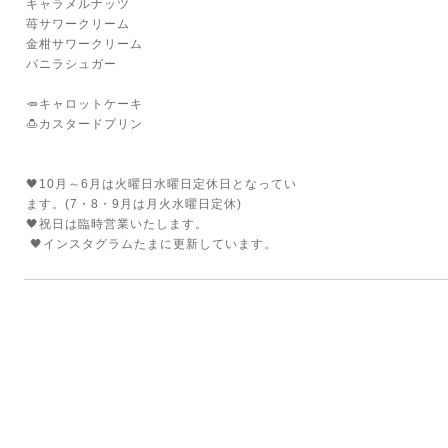
キャラメルナッツ
苺サワークリーム
金柑サワークリーム
バニラシュガー
🥕キャロットケーキ
🍮カスタードプリン
🖤10月～6月は火曜日水曜日定休日となってい
ます。(7・8・9月は月火水曜日定休)
🖤祝日は臨時営業いたします。
🖤インスタグラムたまに更新しています。