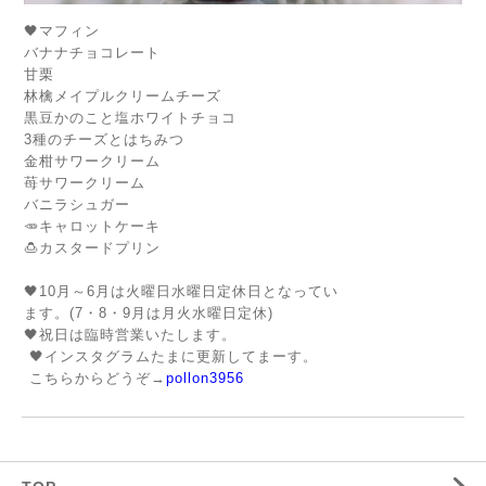
🖤マフィン
バナナチョコレート
甘栗
林檎メイプルクリームチーズ
黒豆かのこと塩ホワイトチョコ
3種のチーズとはちみつ
金柑サワークリーム
苺サワークリーム
バニラシュガー
🥕キャロットケーキ
🍮カスタードプリン
🖤10月～6月は火曜日水曜日定休日となってい
ます。(7・8・9月は月火水曜日定休)
🖤祝日は臨時営業いたします。
🖤インスタグラムたまに更新してまーす。
こちらからどうぞ→
pollon3956