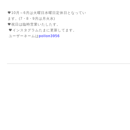
🖤10月～6月は火曜日水曜日定休日となってい
ます。(7・8・9月は月火水)
🖤祝日は臨時営業いたしたす。
🖤インスタグラムたまに更新してます。
ユーザーネームは
pollon3956