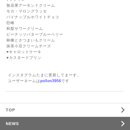
無花果アーモンドクリーム
モカ・マロングラッセ
パイナップルホワイトチョコ
巨峰
和梨サワークリーム
ピーナッツバターブルーベリー
林檎とさつまいもクリーム
抹茶小豆クリームチーズ
♥️キャロットケーキ
♥️カスタードプリン
インスタグラムたまに更新してまーす。
ユーザーネームは
pollon3956
です
TOP
NEWS