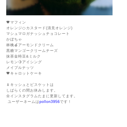
🖤マフィン
オレンジ🍊カスタード(清見オレンジ)
マシュマロガナッシュチョコレート
かぼちゃ
林檎🍎アーモンドクリーム
黒糖マンゴークリームチーズ
抹茶金時豆&ミルク
レモン🍋アイシング
メイプルナッツ
🖤キャロットケーキ
🌷キッシュとビスケットは
しばらくの間お休みします。
🌼インスタグラムたまに更新してます。
ユーザーネームは
pollon3956
です！