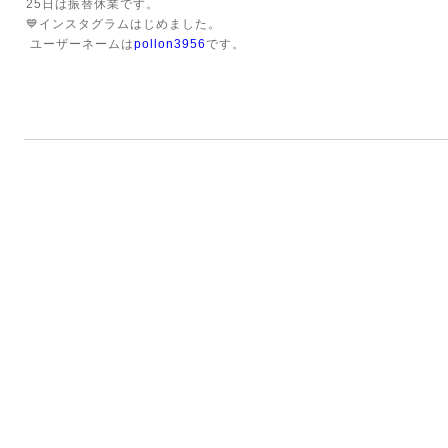
25日は振替休業です。
💙インスタグラムはじめました。
ユーザーネームは
pollon3956
です。