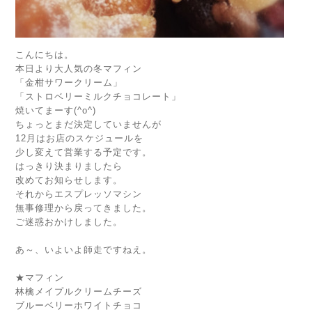
こんにちは。
本日より大人気の冬マフィン
「金柑サワークリーム」
「ストロベリーミルクチョコレート」
焼いてまーす(^o^)
ちょっとまだ決定していませんが
12月はお店のスケジュールを
少し変えて営業する予定です。
はっきり決まりましたら
改めてお知らせします。
それからエスプレッソマシン
無事修理から戻ってきました。
ご迷惑おかけしました。
あ～、いよいよ師走ですねえ。
★マフィン
林檎メイプルクリームチーズ
ブルーベリーホワイトチョコ