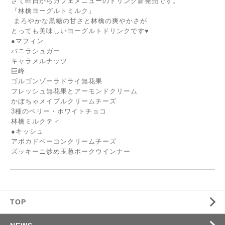
さて昨日からカフェメニューのドリンク新発売です。
『林檎ヨーグルトミルク』
まろやかな黒糖の甘さと林檎の爽やかさが
とっても美味しいヨーグルトドリンクです♥️
●マフィン
バニラシュガー
キャラメルナッツ
巨峰
ゴルゴンゾーラドライ無花果
フレッシュ無花果とアーモンドクリーム
かぼちゃメイプルクリームチーズ
3種のベリー・ホワイトチョコ
林檎ミルクティ
●キッシュ
アボカドベーコンクリームチーズ
ズッキーニ炒め玉葱ポークウインナー
TOP