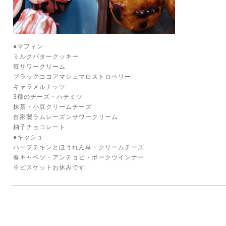
●マフィン
ミルクバタークッキー
苺サワークリーム
ブラックココアマシュマロストロベリー
キャラメルナッツ
3種のチーズ・ハチミツ
抹茶・小豆クリームチーズ
自家製ラムレーズンサワークリーム
柚子チョコレート
●キッシュ
ハーブチキンとほうれん草・クリームチーズ
春キャベツ・アンチョビ・ポークウインナー
※ビスケットお休みです